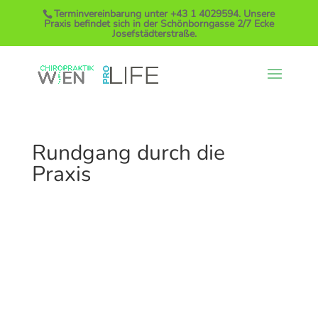
Terminvereinbarung unter
+43 1 4029594
. Unsere
Praxis befindet sich in der Schönborngasse 2/7 Ecke
Josefstädterstraße.
Rundgang durch die
Praxis